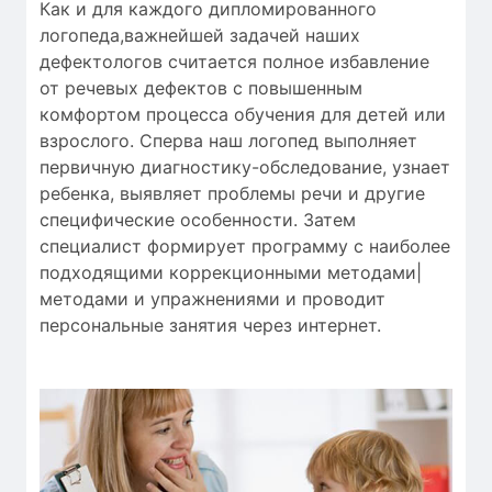
Как и для
каждого дипломированного
логопеда
,
важнейшей
задачей наших
дефектологов
считается
полное
избавление
от
речевых дефектов
с
повышенным
комфортом
процесса обучения
для
детей
или
взрослого.
Сперва
наш логопед
выполняет
первичную
диагностику-обследование
,
узнает
ребенка
,
выявляет
проблемы речи
и
другие
специфические особенности
.
Затем
специалист
формирует
программу с
наиболее
подходящими
коррекционными методами|
методами и упражнениями
и проводит
персональные
занятия через интернет
.