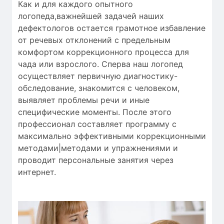
Как и для
каждого опытного
логопеда
,
важнейшей
задачей наших
дефектологов
остается
грамотное
избавление
от
речевых отклонений
с
предельным
комфортом
коррекционного процесса
для
чада
или
взрослого.
Сперва
наш логопед
осуществляет
первичную
диагностику-
обследование
,
знакомится с человеком
,
выявляет
проблемы речи
и
иные
специфические моменты
.
После этого
профессионал
составляет
программу с
максимально
эффективными
коррекционными
методами|методами и упражнениями
и
проводит
персональные
занятия через
интернет
.