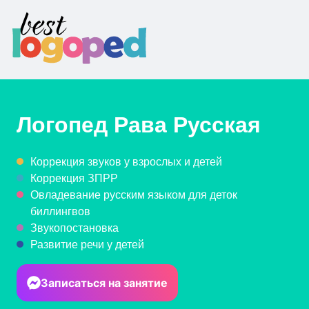
Логопед
Рава Русская
Коррекция звуков у взрослых и детей
Коррекция ЗПРР
Овладевание русским языком для деток
биллингвов
Звукопостановка
Развитие речи у детей
Записаться на занятие