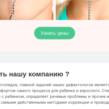
Узнать цены
ть нашу компанию ?
огопедов
,
главной
задачей наших дефектологов
являет
мфортом
самого процесса
для
ребенка
и
взрослого.
Спе
 с ребенком
,
определяет
речевые проблемы
и
прочие
с
самыми
действенными
методами коррекции
и провод