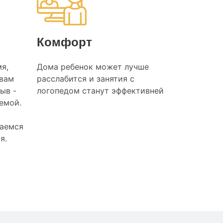
Комфорт
я,
Дома ребенок может лучше
 вам
расслабится и занятия с
ыв -
логопедом станут эффективней
лемой.
раемся
я.