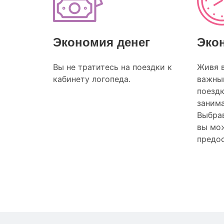
Экономия денег
Эко
Вы не тратитесь на поездки к
Живя 
кабинету логопеда.
важный
поезд
заним
Выбрав
вы мож
предос