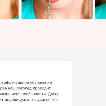
ся
эффективное
устранение
рва
наш логопед
проводит
имеющиеся особенности
.
Далее
ит
индивидуальные
удаленные