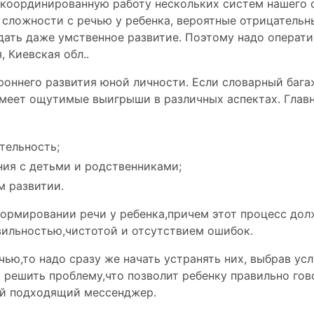
координированную работу нескольких систем нашего о
 сложности c речью у ребенка, вероятные отрицатель
дать даже умственное развитие. Поэтому надо операти
 Киевская обл..
роннего развития юной личности. Если словарный бага
имеет ощутимые выигрыши в различных аспектах. Главн
тельность;
ия с детьми и родственниками;
м развитии.
формировании речи у ребенка,причем этот процесс до
вильностью
,чистотой и
отсутствием ошибок
.
ью,то надо сразу же начать устранять них, выбрав усл
 решить проблему,что позволит ребенку правильно го
ой подходящий мессенджер.