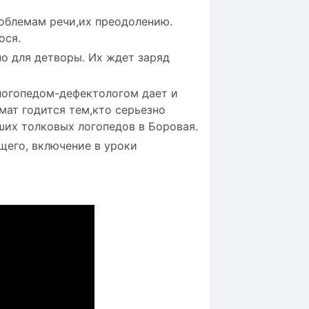
облемам речи,их преодолению.
ося.
но для детворы. Их ждет заряд
 логопедом-дефектологом дает и
мат годится тем,кто серьезно
ших толковых логопедов в Боровая.
его, включение в уроки