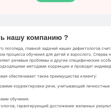
ь нашу компанию ?
го логопеда
,
главной
задачей наших дефектологов
счит
том
процесса обучения
для
детей
и
взрослого.
Сперва
н
еляет
речевые проблемы
и
другие
специфические особ
одходящими
методами коррекции
и проводит
индивид
вая обеспечивает такие преимущества клиенту:
грамме корректировки речи, учитывающей личностные
рамм обучения.
тологов, гарантирующий достижение желанных результ