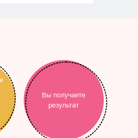
е
Вы получаете
результат