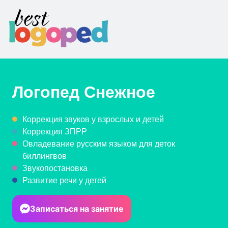
Логопед
Снежное
Коррекция звуков у взрослых и детей
Коррекция ЗПРР
Овладевание русским языком для деток
биллингвов
Звукопостановка
Развитие речи у детей
Записаться на занятие