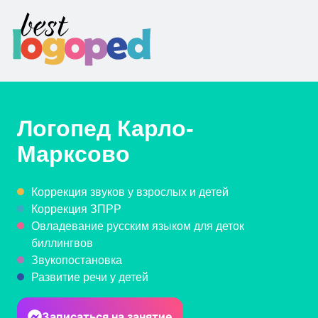
Логопед
Карло-
Марксово
Коррекция звуков у взрослых и детей
Коррекция ЗПРР
Овладевание русским языком для деток
биллингвов
Звукопостановка
Развитие речи у детей
Записаться на занятие