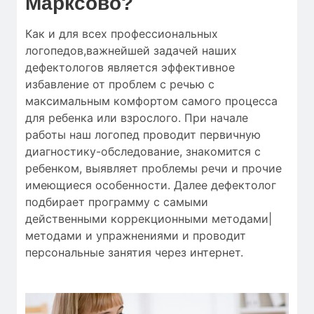
Марксово?
Как и для
всех профессиональных
логопедов
,
важнейшей
задачей наших
дефектологов
является
эффективное
избавление от
проблем с речью
с
максимальным
комфортом
самого процесса
для
ребенка
или
взрослого.
При начале
работы
наш логопед
проводит
первичную
диагностику-обследование
,
знакомится с
ребенком
,
выявляет
проблемы речи
и
прочие
имеющиеся особенности
.
Далее
дефектолог
подбирает
программу с
самыми
действенными
коррекционными методами|
методами и упражнениями
и проводит
персональные
занятия через интернет
.