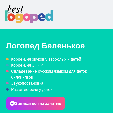
Логопед
Беленькое
Коррекция звуков у взрослых и детей
Коррекция ЗПРР
Овладевание русским языком для деток
биллингвов
Звукопостановка
Развитие речи у детей
Записаться на занятие