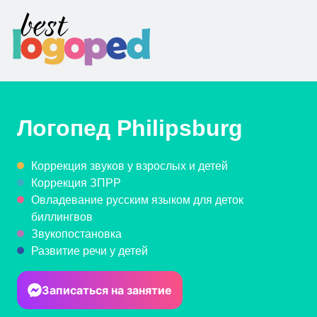
Логопед
Philipsburg
Коррекция звуков у взрослых и детей
Коррекция ЗПРР
Овладевание русским языком для деток
биллингвов
Звукопостановка
Развитие речи у детей
Записаться на занятие