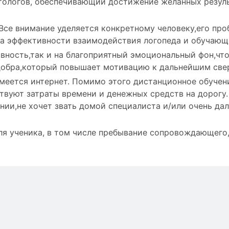
тологов, обеспечивающий достижение желанных резуль
Все внимание уделяется конкретному человеку,его про
на эффективности взаимодействия логопеда и обучающ
ивность,так и на благоприятный эмоциональный фон,чт
 добра,который повышает мотивацию к дальнейшим све
меется интернет. Помимо этого дистанционное обучен
твуют затраты времени и денежных средств на дорогу.
нии,не хочет звать домой специалиста и/или очень да
я ученика, в том числе пребывание сопровождающего,