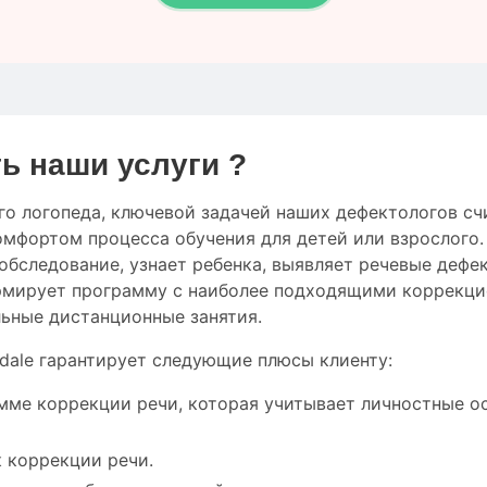
ь наши услуги ?
го логопеда
,
ключевой
задачей наших дефектологов
сч
омфортом
процесса обучения
для
детей
или
взрослого
обследование
,
узнает ребенка
,
выявляет
речевые дефе
рмирует
программу с
наиболее
подходящими
коррекци
льные
дистанционные занятия
.
dale гарантирует следующие плюсы клиенту:
мме коррекции речи, которая учитывает личностные о
 коррекции речи.