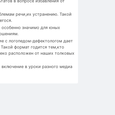
татов в вопросе избавления от
блемам речи,их устранению. Такой
егося.
о особенно значимо для юных
ршениям.
ие с логопедом-дефектологом дает
 Такой формат годится тем,кто
леко расположен от наших толковых
 включение в уроки разного медиа