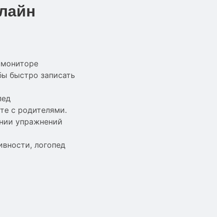
нлайн
 мониторе
бы быстро записать
пед
те с родителями.
ении упражнений
ивности, логопед