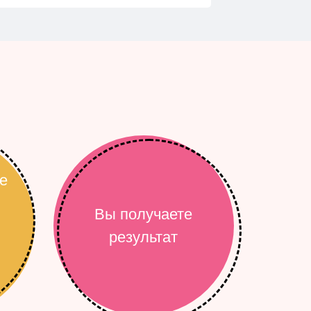
е
Вы получаете
результат