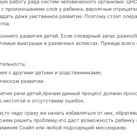
ую работу ряда систем человеческого организма: ЦНС,
ы c произношением слов у ребенка, вероятные отрицат
адать даже умственное развитие. Поэтому стоит опер
rnia.
оннего развития детей. Если словарный запас разноо
утимые выигрыши в различных аспектах. Прежде всего 
тельность;
ия с другими детьми и родственниками;
ическом развитии.
итии речи детей,причем данный процесс должен прохо
ю
,чистотой и
отсутствием ошибок
.
,то надо сразу же начать избавляться от них, обратив
жем решить проблему,что даст возможность ребенку 
рименяя Скайп или любой подходящий мессенджер.