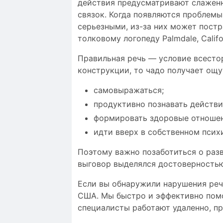
действия предусматривают слаженн
связок. Когда появляются проблем
серьезными, из-за них может постр
толковому логопеду Palmdale, Califo
Правильная речь — условие всестор
конструкции, то чадо получает ощ
самовыражаться;
продуктивно познавать действи
формировать здоровые отношен
идти вверх в собственном псих
Поэтому важно позаботиться о разв
выговор выделялся
достоверность
Если вы обнаружили нарушения речи
США. Мы быстро и эффективно помо
специалисты работают удаленно, п