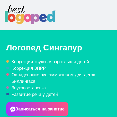
Логопед
Сингапур
Коррекция звуков у взрослых и детей
Коррекция ЗПРР
Овладевание русским языком для деток
биллингвов
Звукопостановка
Развитие речи у детей
Записаться на занятие