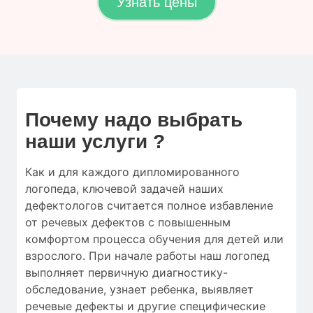
Узнать цены
Почему надо выбрать
наши услуги ?
Как и для
каждого дипломированного
логопеда
,
ключевой
задачей наших
дефектологов
считается
полное
избавление
от
речевых дефектов
с
повышенным
комфортом
процесса обучения
для
детей
или
взрослого.
При начале работы
наш логопед
выполняет
первичную
диагностику-
обследование
,
узнает ребенка
,
выявляет
речевые дефекты
и
другие
специфические