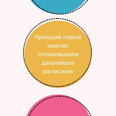
Проводим первое
занятие,
согласовываем
дальнейшее
расписание