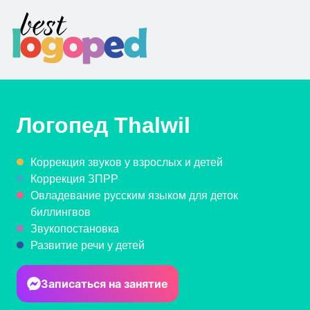
Логопед
Thalwil
Коррекция звуков у взрослых и детей
Коррекция ЗПРР
Овладевание русским языком для деток
биллингвов
Звукопостановка
Развитие речи у детей
Записаться на занятие