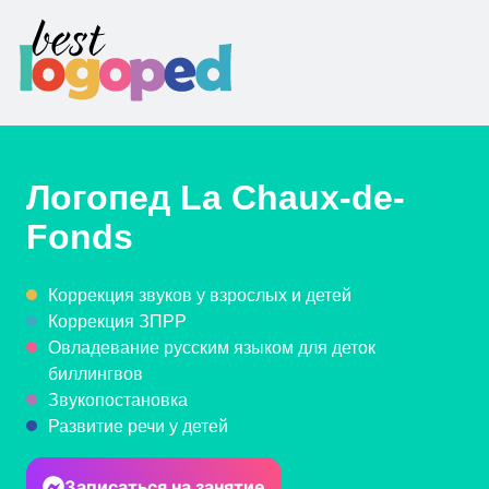
Логопед
La Chaux-de-
Fonds
Коррекция звуков у взрослых и детей
Коррекция ЗПРР
Овладевание русским языком для деток
биллингвов
Звукопостановка
Развитие речи у детей
Записаться на занятие