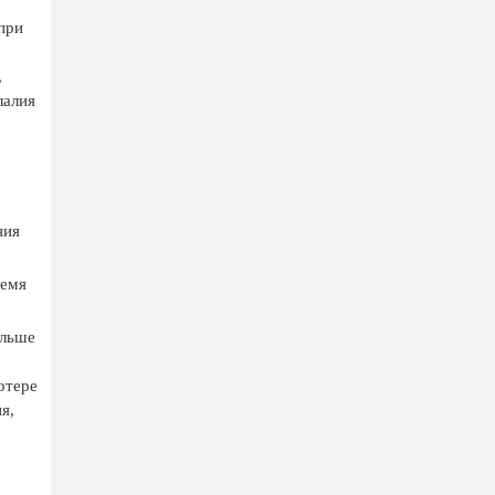
при
,
лалия
ния
ремя
ольше
отере
я,