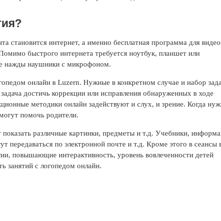
тия?
та становится интернет, а именно бесплатная программа для видео
Помимо быстрого интернета требуется ноутбук, планшет или
ще нажды наушники с микрофоном.
огопедом онлайн в Luzern. Нужные в конкретном случае и набор зад
 задача достичь коррекции или исправления обнаруженных в ходе
ионные методики онлайн задействуют и слух, и зрение. Когда нуж
 могут помочь родители.
 показать различные картинки, предметы и т.д. Учебники, информ
ут передаваться по электронной почте и т.д. Кроме этого в сеансы 
гии, повышающие интерактивность, уровень вовлеченности детей
ть занятий с логопедом онлайн.