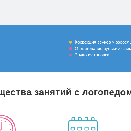
Коррекция звуков у взросл
Овладевание русским язык
Звукопостановка
ества занятий с логопедо