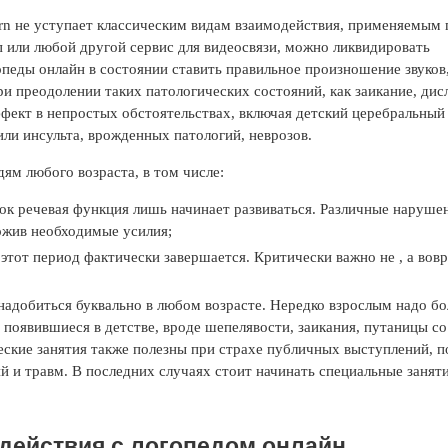
rn не уступает классическим видам взаимодействия, применяемым 
п или любой другой сервис для видеосвязи, можно ликвидировать
педы онлайн в состоянии ставить правильное произношение звуков
ри преодолении таких патологических состояний, как заикание, дис
ффект в непростых обстоятельствах, включая детский церебральный
или инсульта, врожденных патологий, неврозов.
ям любого возраста, в том числе:
рок речевая функция лишь начинает развиваться. Различные наруше
ожив необходимые усилия;
 этот период фактически завершается. Критически важно не , а вов
надобиться буквально в любом возрасте. Нередко взрослым надо б
 появившиеся в детстве, вроде шепелявости, заикания, путаницы со
ческие занятия также полезны при страхе публичных выступлений, п
й и травм. В последних случаях стоит начинать специальные заняти
действия с логопедом онлайн