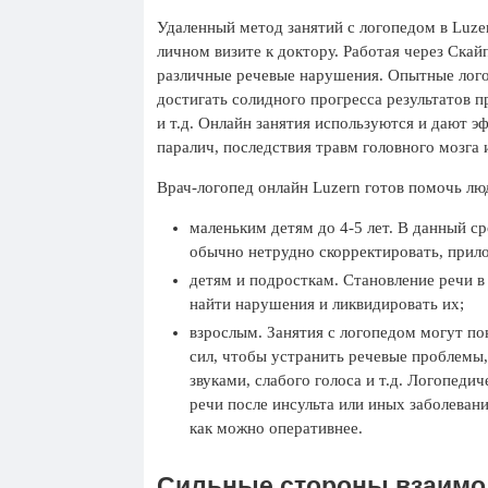
Удаленный метод занятий с логопедом в Luze
личном визите к доктору. Работая через Скай
различные речевые нарушения. Опытные лого
достигать солидного прогресса результатов п
и т.д. Онлайн занятия используются и дают э
паралич, последствия травм головного мозга 
Врач-логопед онлайн Luzern готов помочь люд
маленьким детям до 4-5 лет. В данный с
обычно нетрудно скорректировать, прил
детям и подросткам. Становление речи в
найти нарушения и ликвидировать их;
взрослым. Занятия с логопедом могут по
сил, чтобы устранить речевые проблемы,
звуками, слабого голоса и т.д. Логопеди
речи после инсульта или иных заболевани
как можно оперативнее.
Сильные стороны взаимо