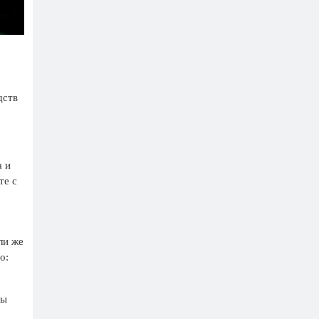
дств
а
и
те с
ли же
о:
Мы