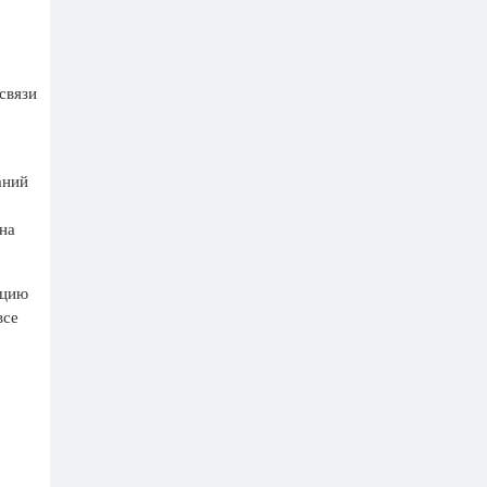
связи
аний
на
ацию
все