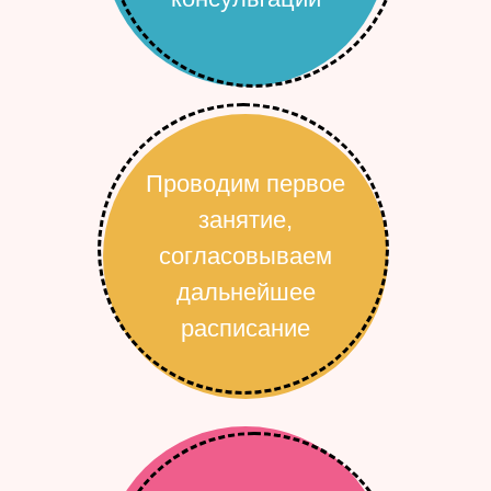
Проводим первое
занятие,
согласовываем
дальнейшее
расписание