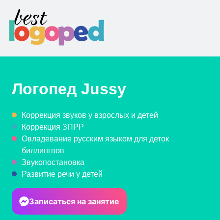
Логопед
Jussy
Коррекция звуков у взрослых и детей
Коррекция ЗПРР
Овладевание русским языком для деток
биллингвов
Звукопостановка
Развитие речи у детей
Записаться на занятие