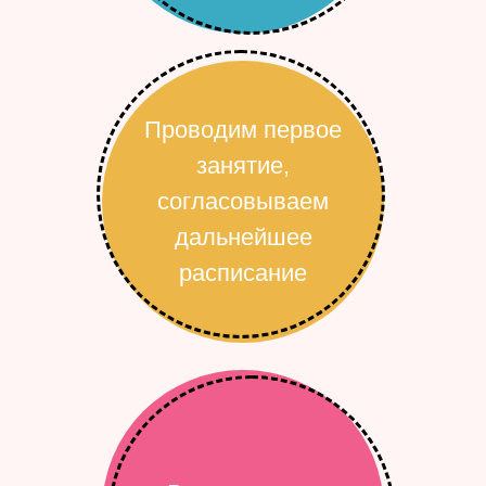
Проводим первое
занятие,
согласовываем
дальнейшее
расписание