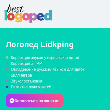
Логопед
Lidkping
Коррекция звуков у взрослых и детей
Коррекция ЗПРР
Овладевание русским языком для деток
биллингвов
Звукопостановка
Развитие речи у детей
Записаться на занятие