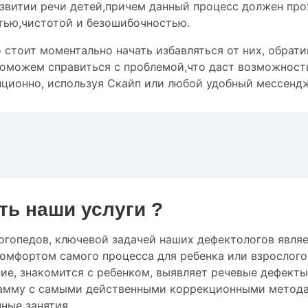
звитии речи детей,причем данный процесс должен про
тью
,чистотой и
безошибочностью
.
 стоит моментально начать избавляться от них, обрати
оможем справиться с проблемой,что даст возможность
ционно, используя Скайп или любой удобный мессенд
ть наши услуги ?
огопедов
,
ключевой
задачей наших дефектологов
явля
омфортом
самого процесса
для
ребенка
или
взрослого
ние
,
знакомится с ребенком
,
выявляет
речевые дефекты
амму с
самыми
действенными
коррекционными метода
ные занятия
.