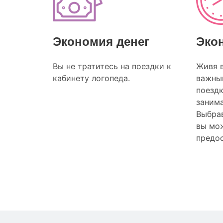
Экономия денег
Эко
Вы не тратитесь на поездки к
Живя 
кабинету логопеда.
важный
поезд
заним
Выбрав
вы мож
предос