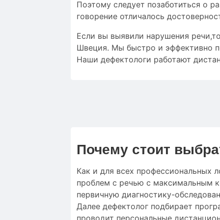
Поэтому следует позаботиться о ра
говорение отличалось
достовернос
Если вы выявили нарушения речи,то
Швеция. Мы быстро и эффективно п
Наши дефектологи работают дистан
Почему стоит выбра
Как и для
всех профессиональных л
проблем с речью
с
максимальным
к
первичную
диагностику-обследова
Далее
дефектолог
подбирает
прогр
проводит
персональные
дистанцион