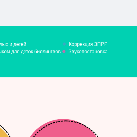
лых и детей
Коррекция ЗПРР
ком для деток биллингвов
Звукопостановка