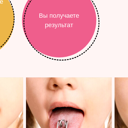
е
Вы получаете
результат