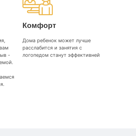
Комфорт
я,
Дома ребенок может лучше
 вам
расслабится и занятия с
ыв -
логопедом станут эффективней
лемой.
раемся
я.