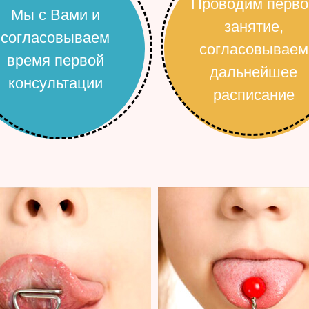
Проводим перво
Мы с Вами и
занятие,
согласовываем
согласовываем
время первой
дальнейшее
консультации
расписание