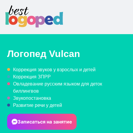
Логопед
Vulcan
Коррекция звуков у взрослых и детей
Коррекция ЗПРР
Овладевание русским языком для деток
биллингвов
Звукопостановка
Развитие речи у детей
Записаться на занятие