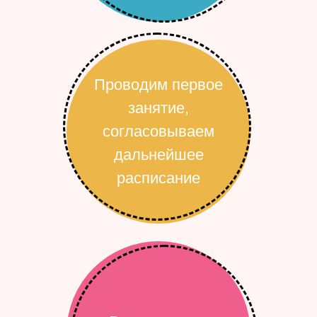
Проводим первое
занятие,
согласовываем
дальнейшее
расписание