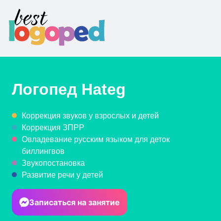
Логопед
Hateg
Коррекция звуков у взрослых и детей
Коррекция ЗПРР
Овладевание русским языком для деток
биллингвов
Звукопостановка
Развитие речи у детей
Записаться на занятие