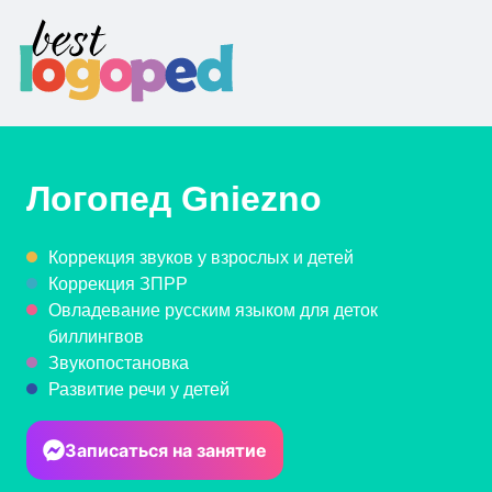
Логопед
Gniezno
Коррекция звуков у взрослых и детей
Коррекция ЗПРР
Овладевание русским языком для деток
биллингвов
Звукопостановка
Развитие речи у детей
Записаться на занятие