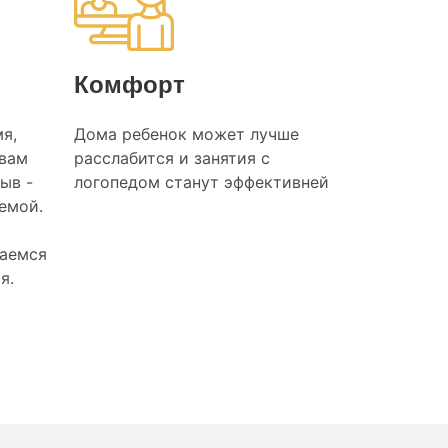
Комфорт
я,
Дома ребенок может лучше
 вам
расслабится и занятия с
ыв -
логопедом станут эффективней
лемой.
раемся
я.