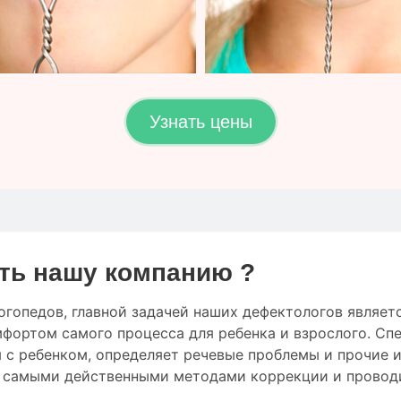
Узнать цены
ть нашу компанию ?
огопедов
,
главной
задачей наших дефектологов
являет
мфортом
самого процесса
для
ребенка
и
взрослого.
Спе
 с ребенком
,
определяет
речевые проблемы
и
прочие
с
самыми
действенными
методами коррекции
и провод