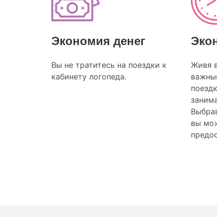
Экономия денег
Эко
Вы не тратитесь на поездки к
Живя 
кабинету логопеда.
важный
поезд
заним
Выбрав
вы мож
предос