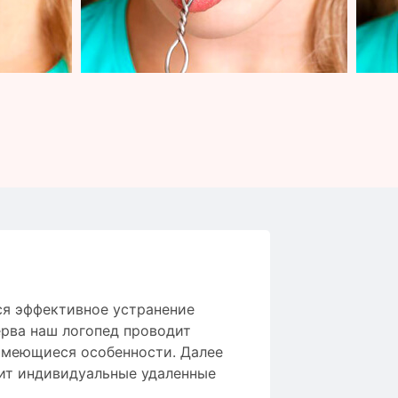
ся
эффективное
устранение
рва
наш логопед
проводит
имеющиеся особенности
.
Далее
ит
индивидуальные
удаленные