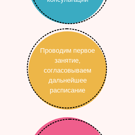
Проводим первое
занятие,
согласовываем
дальнейшее
расписание