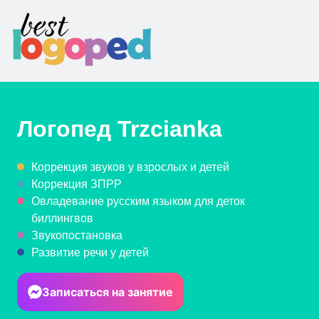
Логопед
Trzcianka
Коррекция звуков у взрослых и детей
Коррекция ЗПРР
Овладевание русским языком для деток
биллингвов
Звукопостановка
Развитие речи у детей
Записаться на занятие