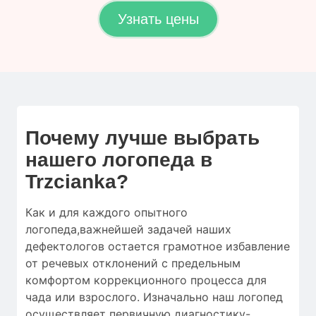
Узнать цены
Почему лучше выбрать
нашего логопеда в
Trzcianka?
Как и для
каждого опытного
логопеда
,
важнейшей
задачей наших
дефектологов
остается
грамотное
избавление
от
речевых отклонений
с
предельным
комфортом
коррекционного процесса
для
чада
или
взрослого.
Изначально
наш логопед
осуществляет
первичную
диагностику-