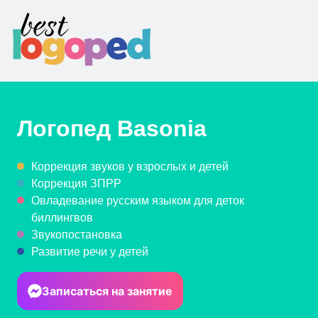
Логопед
Basonia
Коррекция звуков у взрослых и детей
Коррекция ЗПРР
Овладевание русским языком для деток
биллингвов
Звукопостановка
Развитие речи у детей
Записаться на занятие