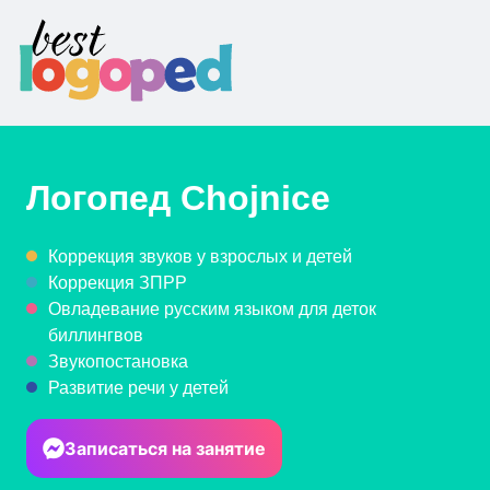
Логопед
Chojnice
Коррекция звуков у взрослых и детей
Коррекция ЗПРР
Овладевание русским языком для деток
биллингвов
Звукопостановка
Развитие речи у детей
Записаться на занятие