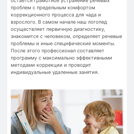
остается
грамотное
устранение
речевых
проблем
с
предельным
комфортом
коррекционного процесса
для
чада
и
взрослого.
В самом начале
наш логопед
осуществляет
первичную
диагностику
,
знакомится с человеком
,
определяет
речевые
проблемы
и
иные
специфические моменты
.
После этого
профессионал
составляет
программу с
максимально
эффективными
методами коррекции
и проводит
индивидуальные
удаленные занятия
.