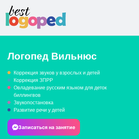
Логопед
Вильнюс
Коррекция звуков у взрослых и детей
Коррекция ЗПРР
Овладевание русским языком для деток
биллингвов
Звукопостановка
Развитие речи у детей
Записаться на занятие