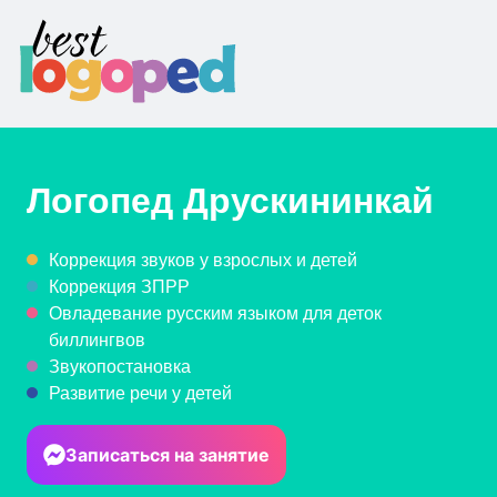
Логопед
Друскининкай
Коррекция звуков у взрослых и детей
Коррекция ЗПРР
Овладевание русским языком для деток
биллингвов
Звукопостановка
Развитие речи у детей
Записаться на занятие