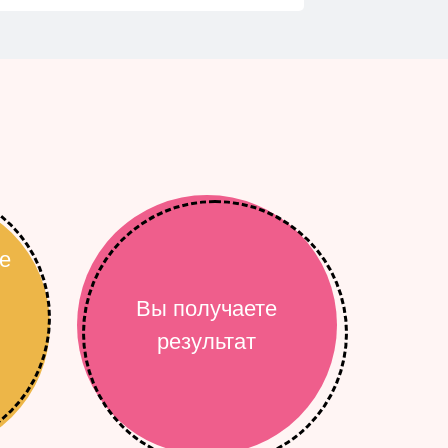
е
Вы получаете
результат