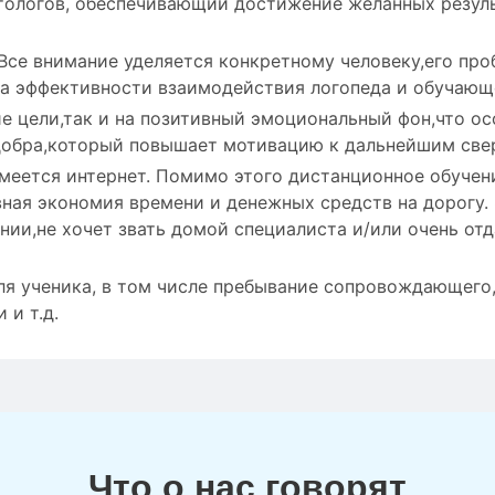
тологов, обеспечивающий достижение желанных резуль
Все внимание уделяется конкретному человеку,его про
на эффективности взаимодействия логопеда и обучающ
е цели,так и на позитивный эмоциональный фон,что о
 добра,который повышает мотивацию к дальнейшим све
меется интернет. Помимо этого дистанционное обучен
вная экономия времени и денежных средств на дорогу.
нии,не хочет звать домой специалиста и/или очень от
я ученика, в том числе пребывание сопровождающего,
 и т.д.
Что о нас говорят