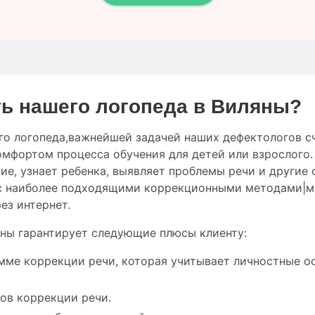
ь нашего логопеда в Виляны?
го логопеда
,
важнейшей
задачей наших дефектологов
с
омфортом
процесса обучения
для
детей
или
взрослого
ние
,
узнает ребенка
,
выявляет
проблемы речи
и
другие
с
наиболее
подходящими
коррекционными методами|м
рез интернет
.
ны гарантирует следующие плюсы клиенту:
мме коррекции речи, которая учитывает личностные о
ов коррекции речи.