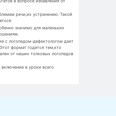
татов в вопросе избавления от
блемам речи,их устранению. Такой
егося.
собенно значимо для маленьких
ршениям.
ие с логопедом-дефектологом дает
 Этот формат годится тем,кто
дален от наших толковых логопедов
 включение в уроки всего