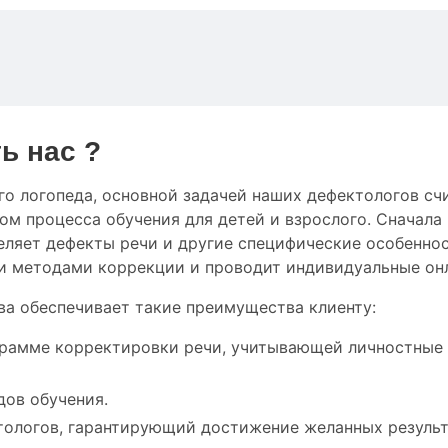
ь нас ?
го логопеда
,
основной
задачей наших дефектологов
сч
том
процесса обучения
для
детей
и
взрослого.
Сначала
еляет
дефекты речи
и
другие
специфические особенно
и
методами коррекции
и проводит
индивидуальные
он
ва обеспечивает такие преимущества клиенту:
грамме корректировки речи, учитывающей личностные
дов обучения.
тологов, гарантирующий достижение желанных результ