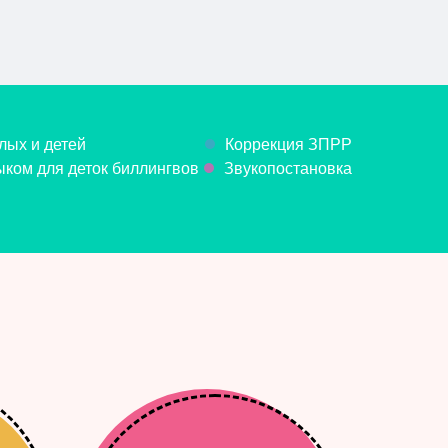
лых и детей
Коррекция ЗПРР
ком для деток биллингвов
Звукопостановка