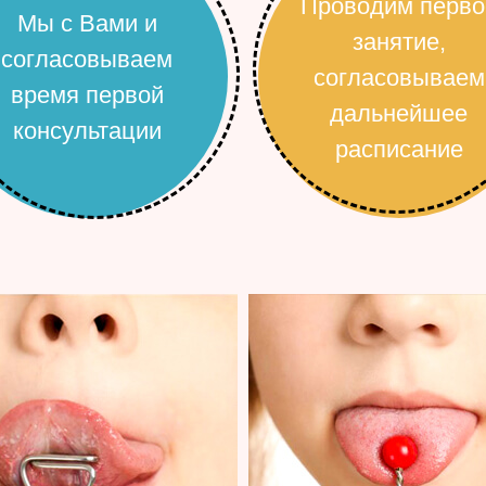
Проводим перво
Мы с Вами и
занятие,
согласовываем
согласовываем
время первой
дальнейшее
консультации
расписание