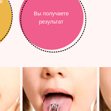
е
Вы получаете
результат