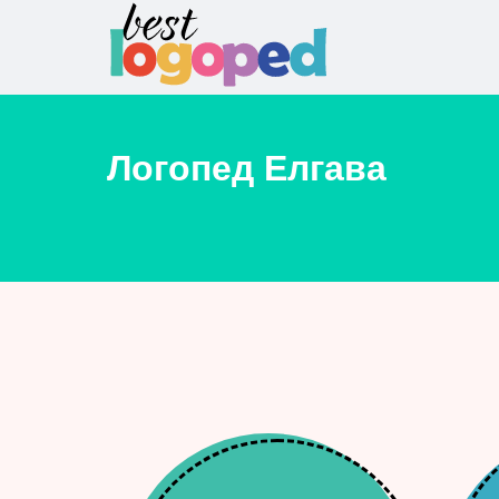
Логопед
Елгава