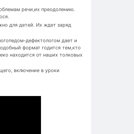
облемам речи,их преодолению.
ося.
жно для детей. Их ждет заряд
 логопедом-дефектологом дает и
Подобный формат годится тем,кто
леко находится от наших толковых
его, включение в уроки