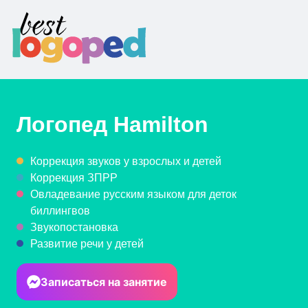
Логопед
Hamilton
Коррекция звуков у взрослых и детей
Коррекция ЗПРР
Овладевание русским языком для деток
биллингвов
Звукопостановка
Развитие речи у детей
Записаться на занятие