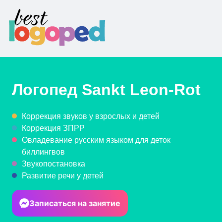
Логопед
Sankt Leon-Rot
Коррекция звуков у взрослых и детей
Коррекция ЗПРР
Овладевание русским языком для деток
биллингвов
Звукопостановка
Развитие речи у детей
Записаться на занятие