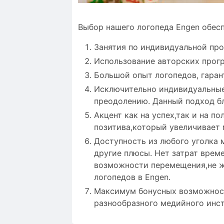
Выбор нашего логопеда Engen обес
Занятия по индивидуальной пр
Использование авторских прог
Большой опыт логопедов, гаран
Исключительно индивидуальные
преодолению. Данный подход бл
Акцент как на успех,так и на 
позитива,который увеличивает
Доступность из любого уголка м
другие плюсы. Нет затрат врем
возможности перемещения,не же
логопедов в Engen.
Максимум бонусных возможност
разнообразного медийного инст