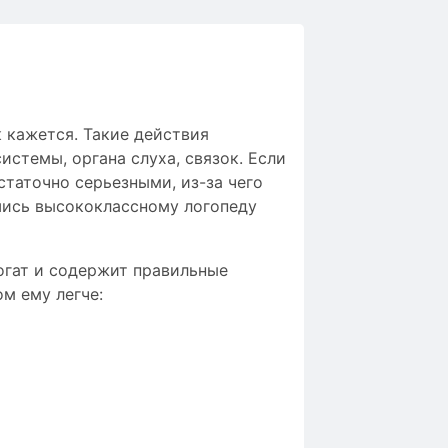
 кажется. Такие действия
стемы, органа слуха, связок. Если
таточно серьезными, из-за чего
шись высококлассному логопеду
огат и содержит правильные
м ему легче: