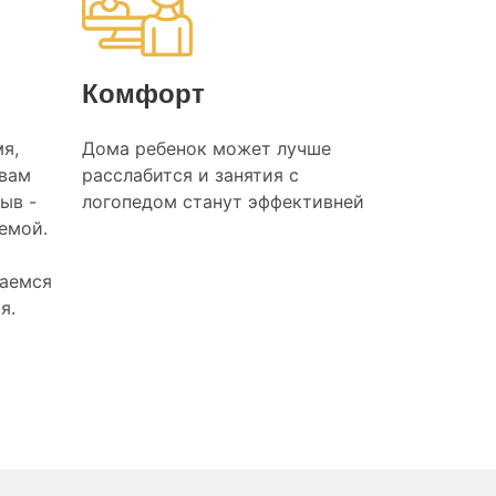
Комфорт
я,
Дома ребенок может лучше
 вам
расслабится и занятия с
ыв -
логопедом станут эффективней
лемой.
раемся
я.