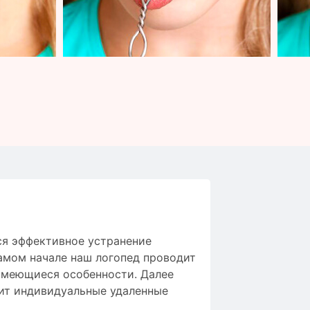
ся
эффективное
устранение
амом начале
наш логопед
проводит
имеющиеся особенности
.
Далее
ит
индивидуальные
удаленные