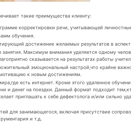
печивает такие преимущества клиенту:
ограмме корректировки речи, учитывающей личностные
рамм обучения.
тирующий достижение желаемых результатов в аспект
 занятия. Максимум внимания уделяется одному челов
агоприятно сказывается на результатах работы учителя
положительный эмоциональный настрой,что крайне важн
 мотивацию к новым достижениям.
ира,где есть интернет. Кроме этого удаленное обучен
ени и денег на поездки. Данный формат подходит тем,к
лает приглашать к себе дефектолога и/или сильно уд
ей для занимающегося, включая присутствие сопрово
рументария и т.д.