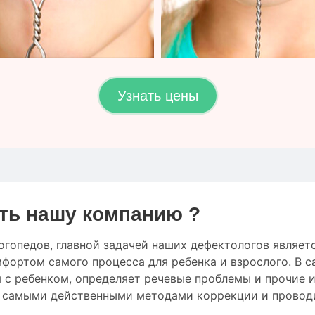
Узнать цены
ть нашу компанию ?
огопедов
,
главной
задачей наших дефектологов
являет
мфортом
самого процесса
для
ребенка
и
взрослого.
В с
 с ребенком
,
определяет
речевые проблемы
и
прочие
с
самыми
действенными
методами коррекции
и провод