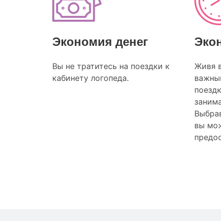
Экономия денег
Эко
Вы не тратитесь на поездки к
Живя 
кабинету логопеда.
важный
поезд
заним
Выбрав
вы мож
предос