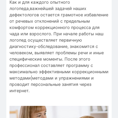
Как и для
каждого опытного
логопеда
,
важнейшей
задачей наших
дефектологов
остается
грамотное
избавление
от
речевых отклонений
с
предельным
комфортом
коррекционного процесса
для
чада
или
взрослого.
При начале работы
наш
логопед
осуществляет
первичную
диагностику-обследование
,
знакомится с
человеком
,
выявляет
проблемы речи
и
иные
специфические моменты
.
После этого
профессионал
составляет
программу с
максимально
эффективными
коррекционными
методами|методами и упражнениями
и
проводит
персональные
занятия через
интернет
.