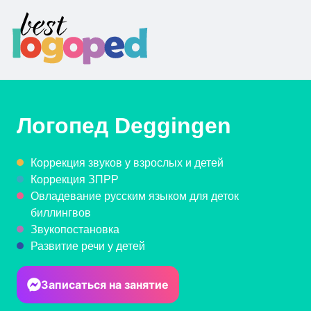
Логопед
Deggingen
Коррекция звуков у взрослых и детей
Коррекция ЗПРР
Овладевание русским языком для деток
биллингвов
Звукопостановка
Развитие речи у детей
Записаться на занятие