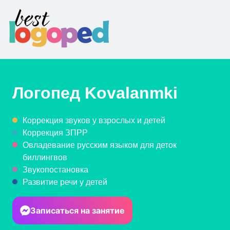
Логопед
Kovalanmki
Коррекция звуков у взрослых и детей
Коррекция ЗПРР
Овладевание русским языком для деток
биллингвов
Звукопостановка
Развитие речи у детей
Записаться на занятие