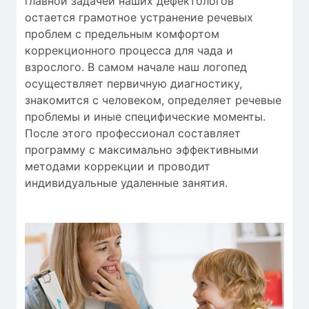
главной
задачей наших дефектологов
остается
грамотное
устранение
речевых
проблем
с
предельным
комфортом
коррекционного процесса
для
чада
и
взрослого.
В самом начале
наш логопед
осуществляет
первичную
диагностику
,
знакомится с человеком
,
определяет
речевые
проблемы
и
иные
специфические моменты
.
После этого
профессионал
составляет
программу с
максимально
эффективными
методами коррекции
и проводит
индивидуальные
удаленные занятия
.