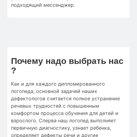
подходящий мессенджер.
Почему надо выбрать нас
?
Как и для
каждого дипломированного
логопеда
,
основной
задачей наших
дефектологов
считается
полное
устранение
речевых трудностей
с
повышенным
комфортом
процесса обучения
для
детей
и
взрослого.
Сперва
наш логопед
выполняет
первичную
диагностику
,
узнает ребенка
,
определяет
дефекты речи
и
другие