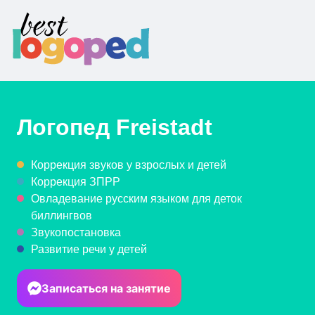
Логопед
Freistadt
Коррекция звуков у взрослых и детей
Коррекция ЗПРР
Овладевание русским языком для деток
биллингвов
Звукопостановка
Развитие речи у детей
Записаться на занятие