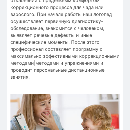
отклонений
с
предельным
комфортом
коррекционного процесса
для
чада
или
взрослого.
При начале работы
наш логопед
осуществляет
первичную
диагностику-
обследование
,
знакомится с человеком
,
выявляет
речевые дефекты
и
иные
специфические моменты
.
После этого
профессионал
составляет
программу с
максимально
эффективными
коррекционными
методами|методами и упражнениями
и
проводит
персональные
дистанционные
занятия
.