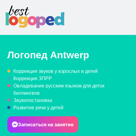
Логопед
Antwerp
Коррекция звуков у взрослых и детей
Коррекция ЗПРР
Овладевание русским языком для деток
биллингвов
Звукопостановка
Развитие речи у детей
Записаться на занятие