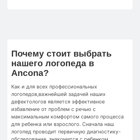
Почему стоит выбрать
нашего логопеда в
Ancona?
Как и для
всех профессиональных
логопедов
,
важнейшей
задачей наших
дефектологов
является
эффективное
избавление от
проблем с речью
с
максимальным
комфортом
самого процесса
для
ребенка
или
взрослого.
Сначала
наш
логопед
проводит
первичную
диагностику-
обследование
,
знакомится с ребенком
,