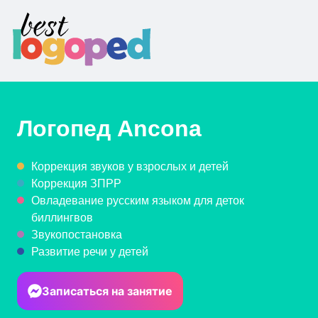
Логопед
Ancona
Коррекция звуков у взрослых и детей
Коррекция ЗПРР
Овладевание русским языком для деток
биллингвов
Звукопостановка
Развитие речи у детей
Записаться на занятие