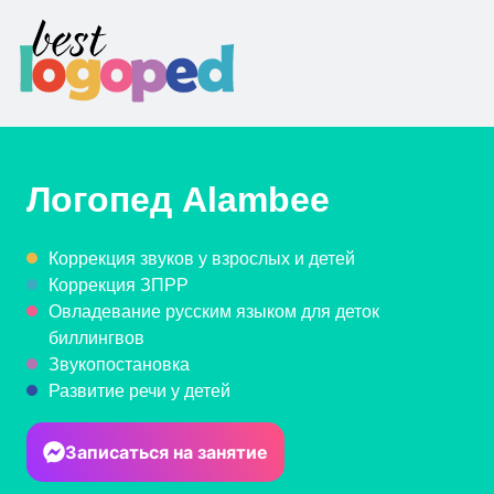
Логопед
Alambee
Коррекция звуков у взрослых и детей
Коррекция ЗПРР
Овладевание русским языком для деток
биллингвов
Звукопостановка
Развитие речи у детей
Записаться на занятие