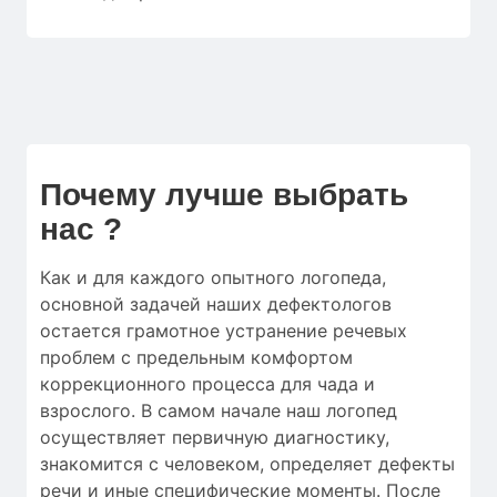
Почему лучше выбрать
нас ?
Как и для
каждого опытного логопеда
,
основной
задачей наших дефектологов
остается
грамотное
устранение
речевых
проблем
с
предельным
комфортом
коррекционного процесса
для
чада
и
взрослого.
В самом начале
наш логопед
осуществляет
первичную
диагностику
,
знакомится с человеком
,
определяет
дефекты
речи
и
иные
специфические моменты
.
После